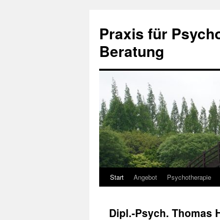
Zum
Inhalt
Praxis für Psych
springen
Beratung
Start
Angebot
Psychotherapie
Dipl.-Psych. Thomas H