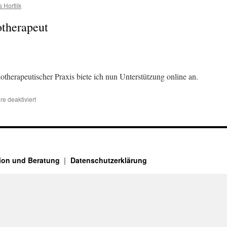
 Hortlik
otherapeut
otherapeutischer Praxis biete ich nun Unterstützung online an.
für
e deaktiviert
Dipl.-
Psych.
Thomas
Hortlik
sion und Beratung
Datenschutzerklärung