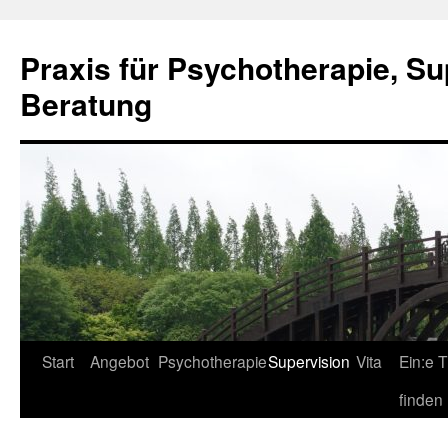
Zum
Inhalt
Praxis für Psychotherapie, S
springen
Beratung
Start
Angebot
Psychotherapie
Supervision
Vita
Ein:e 
finden